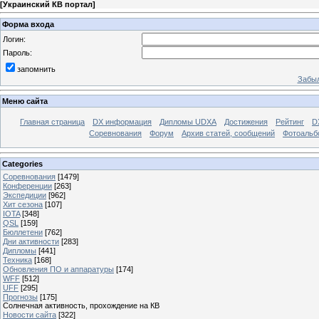
[
Украинский КВ портал
]
Форма входа
Логин:
Пароль:
запомнить
Забыл
Меню сайта
Главная страница
DX информация
Дипломы UDXA
Достижения
Рейтинг
D
Соревнования
Форум
Архив статей, сообщений
Фотоаль
Categories
Соревнования
[1479]
Конференции
[263]
Экспедиции
[962]
Хит сезона
[107]
IOTA
[348]
QSL
[159]
Бюллетени
[762]
Дни активности
[283]
Дипломы
[441]
Техника
[168]
Обновления ПО и аппаратуры
[174]
WFF
[512]
UFF
[295]
Прогнозы
[175]
Солнечная активность, прохождение на КВ
Новости сайта
[322]