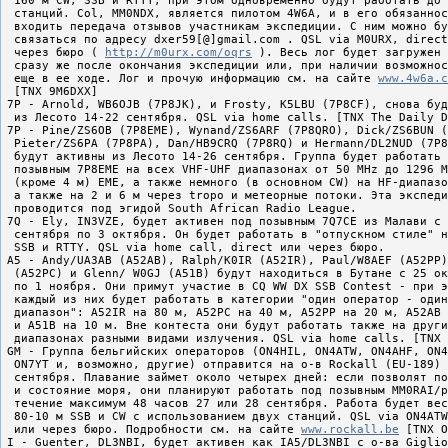
 160 м CW, SSB и RTTY; при этом одновременно будут работать до 
 станций. Col, MM0NDX, является пилотом 4W6A, и в его обязаннос
 входить передача отзывов участникам экспедиции. С ним можно бу
 связаться по адресу dxer59[@]gmail.com . QSL via M0URX, direct
 через бюро ( 
http://m0urx.com/oqrs
 ). Весь лог будет загружен 
 сразу же после окончания экспедиции или, при наличии возможнос
 еще в ее ходе. Лог и прочую информацию см. на сайте 
www.4w6a.c
 [TNX 9M6DXX]

7P - Arnold, WB6OJB (7P8JK), и Frosty, K5LBU (7P8CF), снова буд
 из Лесото 14-22 сентября. QSL via home calls. [TNX The Daily D
7P - Pine/ZS6OB (7P8EME), Wynand/ZS6ARF (7P8QRO), Dick/ZS6BUN (
 Pieter/ZS6PA (7P8PA), Dan/HB9CRQ (7P8RQ) и Hermann/DL2NUD (7P8
 будут активны из Лесото 14-26 сентября. Группа будет работать 
 позывным 7P8EME на всех VHF-UHF диапазонах от 50 MHz до 1296 M
 (кроме 4 м) EME, а также немного (в основном CW) на HF-диапазо
 а также на 2 и 6 м через tropo и метеорные потоки. Эта экспеди
 проводится под эгидой South African Radio League.

7Q - Ely, IN3VZE, будет активен под позывным 7Q7CE из Малави с 
 сентября по 3 октября. Он будет работать в "отпускном стиле" н
 SSB и RTTY. QSL via home call, direct или через бюро.

A5 - Andy/UA3AB (A52AB), Ralph/K0IR (A52IR), Paul/W8AEF (A52PP)
 (A52PC) и Glenn/ W0GJ (A51B) будут находиться в Бутане с 25 ок
 по 1 ноября. Они примут участие в CQ WW DX SSB Contest - при э
 каждый из них будет работать в категории "один оператор - один
 диапазон": A52IR на 80 м, A52PC на 40 м, A52PP на 20 м, A52AB 
 и A51B на 10 м. Вне контеста они будут работать также на други
 диапазонах разными видами излучения. QSL via home calls. [TNX 
GM - Группа бельгийских операторов (ON4HIL, ON4ATW, ON4AHF, ON4
 ON7YT и, возможно, другие) отправится на о-в Rockall (EU-189) 
 сентября. Плавание займет около четырех дней: если позволят по
 и состояние моря, они планируют работать под позывным MM0RAI/p
 течение максимум 48 часов 27 или 28 сентября. Работа будет вес
 80-10 м SSB и CW с использованием двух станций. QSL via ON4ATW
 или через бюро. Подробности см. на сайте 
www.rockall.be
 [TNX O
I - Guenter, DL3NBI, будет активен как IA5/DL3NBI с о-ва Giglio