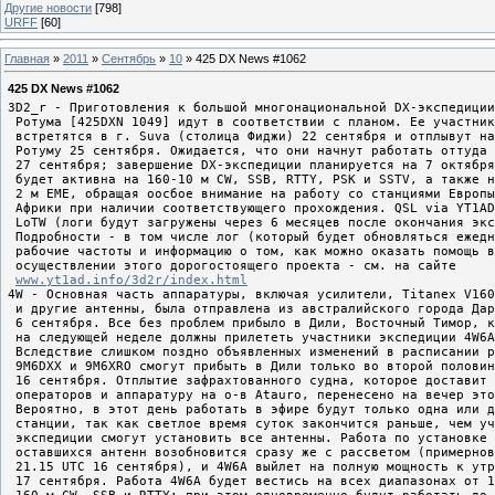
Другие новости
[798]
URFF
[60]
Главная
»
2011
»
Сентябрь
»
10
» 425 DX News #1062
425 DX News #1062
3D2_r - Приготовления к большой многонациональной DX-экспедиции
 Ротума [425DXN 1049] идут в соответствии с планом. Ее участник
 встретятся в г. Suva (столица Фиджи) 22 сентября и отплывут на
 Ротуму 25 сентября. Ожидается, что они начнут работать оттуда 

 27 сентября; завершение DX-экспедиции планируется на 7 октября
 будет активна на 160-10 м CW, SSB, RTTY, PSK и SSTV, а также н
 2 м EME, обращая оосбое внимание на работу со станциями Европы
 Африки при наличии соответствующего прохождения. QSL via YT1AD
 LoTW (логи будут загружены через 6 месяцев после окончания экс
 Подробности - в том числе лог (который будет обновляться ежедн
 рабочие частоты и информацию о том, как можно оказать помощь в
 осуществлении этого дорогостоящего проекта - см. на сайте 

www.yt1ad.info/3d2r/index.html
4W - Основная часть аппаратуры, включая усилители, Titanex V160
 и другие антенны, была отправлена из австралийского города Дар
 6 сентября. Все без проблем прибыло в Дили, Восточный Тимор, к
 на следующей неделe должны прилететь участники экспедиции 4W6A
 Вследствие слишком поздно объявленных изменений в расписании р
 9M6DXX и 9M6XRO смогут прибыть в Дили только во второй половин
 16 сентября. Отплытие зафрахтованного судна, которое доставит 

 операторов и аппаратуру на о-в Atauro, перенесено на вечер это
 Вероятно, в этот день работать в эфире будут только одна или д
 станции, так как светлое время суток закончится раньше, чем уч
 экспедиции смогут установить все антенны. Работа по установке 

 оставшихся антенн возобновится сразу же с рассветом (примернов
 21.15 UTC 16 сентября), и 4W6A выйлет на полную мощность к утр
 17 сентября. Работа 4W6A будет вестись на всех диапазонах от 1