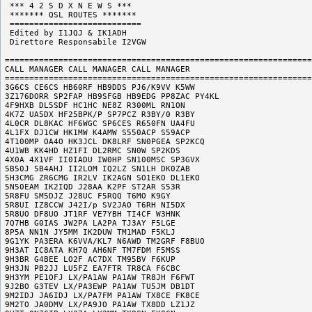
 *** 4 2 5 D X N E W S ***

 ******* QSL ROUTES *******

 ===========================

 Edited by I1JQJ & IK1ADH

 Direttore Responsabile I2VGW

===============================================================
CALL MANAGER CALL MANAGER CALL MANAGER

===============================================================
3G6CS CE6CS HB60RF HB9DDS PJ6/K9VV K5WW

3Z176DORR SP2FAP HB9SFGB HB9EDG PP8ZAC PY4KL

4F9HXB DL5SDF HC1HC NE8Z R300ML RN1ON

4K7Z UA5DX HF25BPK/P SP7PCZ R3BY/0 R3BY

4L0CR DL8KAC HF6WGC SP6CES R650FN UA4FU

4L1FX DJ1CW HK1MW K4AMW S550ACP S59ACP

4T100MP OA4O HK3JCL DK8LRF SN0PGEA SP2KCQ

4U1WB KK4HD HZ1FI DL2RMC SN0W SP2KDS

4X0A 4X1VF II0IADU IW0HP SN100MSC SP3GVX

5B50J 5B4AHJ II2LOM IQ2LZ SN1LH DK0ZAB

5H3CMG ZR6CMG IR2LV IK2AGN SO1EKO DL1EKO

5N50EAM IK2IQD J28AA K2PF ST2AR S53R

5R8FU SM5DJZ J28UC F5RQQ T6MO K9GY

5R8UI IZ8CCW J42I/p SV2JAO T6RH NI5DX

5R8UO DF8UO JT1RF VE7YBH TI4CF W3HNK

7Q7HB G0IAS JW2PA LA2PA TJ3AY F5LGE

8P5A NN1N JY5MM IK2DUW TM1MAD F5KLJ

9G1YK PA3ERA K6VVA/KL7 N6AWD TM2GRF F8BUO

9H3AT IC8ATA KH7Q AH6NF TM7FDM F5MSS

9H3BR G4BEE LO2F AC7DX TM95BV F6KUP

9H3JN PB2JJ LU5FZ EA7FTR TR8CA F6CBC

9H3YM PE1OFJ LX/PA1AW PA1AW TR8JH F6FWT

9J2BO G3TEV LX/PA3EWP PA1AW TU5JM DB1DT

9M2IDJ JA6IDJ LX/PA7FM PA1AW TX8CE FK8CE

9M2TO JA0DMV LX/PA9JO PA1AW TX8DD LZ1JZ
