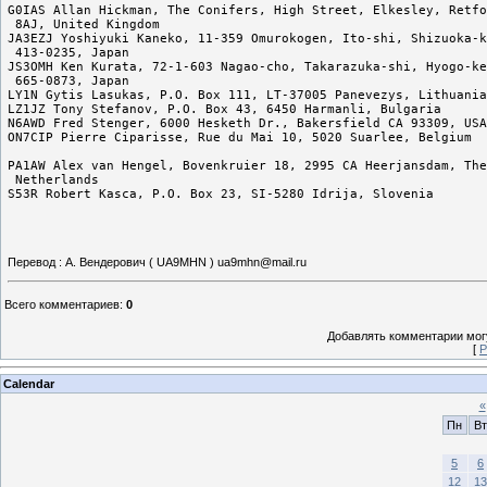
G0IAS Allan Hickman, The Conifers, High Street, Elkesley, Retfo
 8AJ, United Kingdom

JA3EZJ Yoshiyuki Kaneko, 11-359 Omurokogen, Ito-shi, Shizuoka-k
 413-0235, Japan

JS3OMH Ken Kurata, 72-1-603 Nagao-cho, Takarazuka-shi, Hyogo-ke
 665-0873, Japan

LY1N Gytis Lasukas, P.O. Box 111, LT-37005 Panevezys, Lithuania

LZ1JZ Tony Stefanov, P.O. Box 43, 6450 Harmanli, Bulgaria

N6AWD Fred Stenger, 6000 Hesketh Dr., Bakersfield CA 93309, USA

ON7CIP Pierre Ciparisse, Rue du Mai 10, 5020 Suarlee, Belgium

PA1AW Alex van Hengel, Bovenkruier 18, 2995 CA Heerjansdam, The

 Netherlands

Перевод : А. Вендерович ( UA9MHN ) ua9mhn@mail.ru
Всего комментариев
:
0
Добавлять комментарии могу
[
Р
Calendar
«
Пн
Вт
5
6
12
13