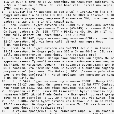
 IIA GR-002) в течение 14-22 сентября. Он планирует работать PS
 и SSB в основном на 20 м. QSL via home call, direct или через 
 [TNX rsgbiota.org]

I - IP1/IQ1SP (на HF-диапазонах SSB и CW) и IP1/IK1WVR (на 6 и 
 будут активны с о-ва Tino (EU-083, IIA SP-002) в течение 16-18
 Специальное разрешение, выданное Итальянским ВМФ, позволяет ве
 работу только с 8 по 14 UTC каждый день.

JA - Ken, JS3OMH, будет активен как JS3OMH/6 с различных остров
 Taira и Akuseki) в архипелаге Tokara (AS-049) в течение 8-14 с
 Он будет работать CW, SSB, RTTY и PSK31 на 40, 30, 20 и 17 м. 
 home call, direct или через бюро. [TNX JR3TVH]

OZ - Bernd, DL8AAV, будет активен под позывным OZ0AV с о-ва Lae
 12-24 сентября. QSL via home call, direct или через бюро. 

 [TNX rsgbiota.org]

SV - Fred, PA1FJ, будет активен как SV8/PA1FJ/p с о-ва Thasos (
 13-19 сентября. Он будет работать SSB и CW на 40-6 м. QSL via 
 call, предпочтительно через бюро. [TNX rsgbiota.org]

T5 - Murat, TA1AMC ("член медицинской спасательной группы Минис
 здравоохранения Турции") активен в свое свободное время под по
 T5/TA1AMC из Могадишо, Сомали. Что касается засчитывания для D
 NC1L сообщил, что "решение пока не вынесено в ожидании подтвер
 документации" (источник: The Golist). WFWL ("вначале работайте
 уже потом беспокойтесь") - Murat пробудет там примерно до конц
 [TNX The Daily DX]

T8 - Ulf, DL5AXX, будет активен под позывным T88UE с Палау (OC-
 течение 18-27 сентября. Он примет участие в CQ WW RTTY Contest
 под позывным T8XX. QSL для обоих позывных via DL5AXX. [TNX DX 
W - Операторы из Pearl River DX Association будут работать под 
 позывным W2WTC (World Trade Center) - Всемирный торговый центр
 течение 8-30 сентября на 17, 20 и 40 м SSB. QSL via K2HJB. [TN
W - Joe, K5KUA, снова будет активен как K5KUA/5 с о-ва Galvesto
 17-18 сентября. Он будет работать только CW. QSL via home call
 или через бюро. [TNX rsgbiota.org]

YU - По случаю проведения 16-го Чемпионата мира IARU по охоте н