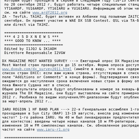
 который будет проходить в Сербии в следующем году (10-15 сентя
 по 20 сентября 2012 г. будут работать четыре специальные станц
 YT16ARDF, YU16ARDF, YT16IARU и YU16IARU. Информацию об этом че
 см. на сайте 
www.ardf2012.org
ZA - Tevfik, TA1HZ, будет активен из Албании под позывным ZA1TC
 сентября. Он примет участие в WAE DX SSB Contest. QSL via TA-б
 или direct via TA1HZ.

 ===========================

 *** 4 2 5 D X N E W S ***

 **** GOOD TO KNOW ... ****

 ===========================

 Edited by I1JQJ & IK1ADH

 Direttore Responsabile I2VGW

DX MAGAZINE MOST WANTED SURVEY ---> Ежегодный опрос DX Magazine
www.dxpub.com/dx_survey2011.html
 (имейте в виду, что она содерж
список стран DXCC: если вам нужна страна, отсутствующая в списк
поле "Additions or Comments" в конце формы). Подтверждения связ
ожидаются до наступления срока включения новых стран в форму оп
пока Южного Судана нет в списке.

Общие результаты опроса будут опубликованы в номере за январь-ф
журнала The DX Magazine, они будут выставлены на сайте примерно
2012 г. Разбивка по видам излучения/НЧ-диапазонам будут опублик
за март-апрель 2012 г..

IARU REGION 1 HF BAND PLAN ---> 22-я Генеральная ассамблея 1-го
проходившая в Sun City (ЮАР) 13-19 августе, внесла ряд изменени
частот" 1-го района IARU. На 40 м был ликвидирован предпочтител
для контестов; введены четыре новых каналов 10 м FM-репитеров, 
изменения 10 м FM симплексных каналов. См. обновленное распреде
частот на сайте 
www.iaru-r1.org
 ===========================
