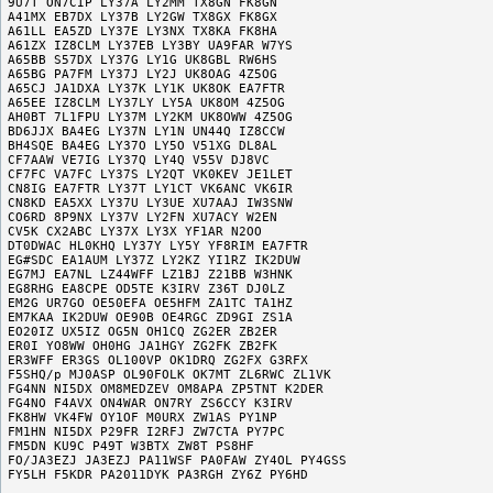
9U7T ON7CIP LY37A LY2MM TX8GN FK8GN

A41MX EB7DX LY37B LY2GW TX8GX FK8GX

A61LL EA5ZD LY37E LY3NX TX8KA FK8HA

A61ZX IZ8CLM LY37EB LY3BY UA9FAR W7YS

A65BB S57DX LY37G LY1G UK8GBL RW6HS

A65BG PA7FM LY37J LY2J UK8OAG 4Z5OG

A65CJ JA1DXA LY37K LY1K UK8OK EA7FTR

A65EE IZ8CLM LY37LY LY5A UK8OM 4Z5OG

AH0BT 7L1FPU LY37M LY2KM UK8OWW 4Z5OG

BD6JJX BA4EG LY37N LY1N UN44Q IZ8CCW

BH4SQE BA4EG LY37O LY5O V51XG DL8AL

CF7AAW VE7IG LY37Q LY4Q V55V DJ8VC

CF7FC VA7FC LY37S LY2QT VK0KEV JE1LET

CN8IG EA7FTR LY37T LY1CT VK6ANC VK6IR

CN8KD EA5XX LY37U LY3UE XU7AAJ IW3SNW

CO6RD 8P9NX LY37V LY2FN XU7ACY W2EN

CV5K CX2ABC LY37X LY3X YF1AR N2OO

DT0DWAC HL0KHQ LY37Y LY5Y YF8RIM EA7FTR

EG#SDC EA1AUM LY37Z LY2KZ YI1RZ IK2DUW

EG7MJ EA7NL LZ44WFF LZ1BJ Z21BB W3HNK

EG8RHG EA8CPE OD5TE K3IRV Z36T DJ0LZ

EM2G UR7GO OE50EFA OE5HFM ZA1TC TA1HZ

EM7KAA IK2DUW OE90B OE4RGC ZD9GI ZS1A

EO20IZ UX5IZ OG5N OH1CQ ZG2ER ZB2ER

ER0I YO8WW OH0HG JA1HGY ZG2FK ZB2FK

ER3WFF ER3GS OL100VP OK1DRQ ZG2FX G3RFX

F5SHQ/p MJ0ASP OL90FOLK OK7MT ZL6RWC ZL1VK

FG4NN NI5DX OM8MEDZEV OM8APA ZP5TNT K2DER

FG4NO F4AVX ON4WAR ON7RY ZS6CCY K3IRV

FK8HW VK4FW OY1OF M0URX ZW1AS PY1NP

FM1HN NI5DX P29FR I2RFJ ZW7CTA PY7PC

FM5DN KU9C P49T W3BTX ZW8T PS8HF

FO/JA3EZJ JA3EZJ PA11WSF PA0FAW ZY4OL PY4GSS

FY5LH F5KDR PA2011DYK PA3RGH ZY6Z PY6HD
