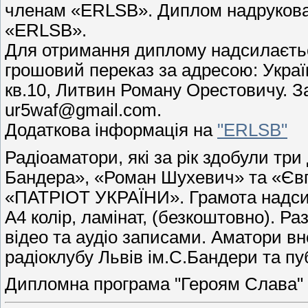
членам «ERLSB». Диплом надрукован
«ERLSB».
Для отримання диплому надсилаєтьс
грошовий переказ за адресою: Україна
кв.10, Литвин Роману Орестовичу. З
ur5waf@gmail.com.
Додаткова інформація на
"ERLSB"
Радіоаматори, які за рік здобули тр
Бандера», «Роман Шухевич» та «Єв
«ПАТРІОТ УКРАЇНИ». Грамота надси
А4 колір, ламінат, (безкоштовно). Р
відео та аудіо записами. Аматори вн
радіоклубу Львів ім.С.Бандери та пуб
Дипломна програма "Героям Слава" д