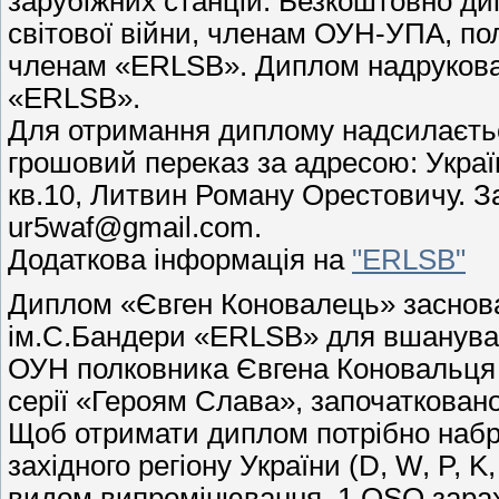
зарубіжних станцій. Безкоштовно ди
світової війни, членам ОУН-УПА, по
членам «ERLSB». Диплом надрукован
«ERLSB».
Для отримання диплому надсилаєтьс
грошовий переказ за адресою: Україна
кв.10, Литвин Роману Орестовичу. З
ur5waf@gmail.com.
Додаткова інформація на
"ERLSB"
Диплом «Євген Коновалець» заснова
ім.С.Бандери «ERLSB» для вшануван
ОУН полковника Євгена Коновальця 
серії «Героям Слава», започаткова
Щоб отримати диплом потрібно набра
західного регіону України (D, W, P, K
видом випромінювання. 1 QSO зарах