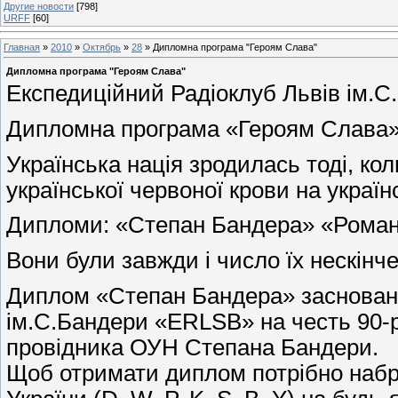
Другие новости
[798]
URFF
[60]
Главная
»
2010
»
Октябрь
»
28
» Дипломна програма "Героям Слава"
Дипломна програма "Героям Слава"
Експедиційний Радіоклуб Львів ім.
Дипломна програма «Героям Слава
Українська нація зродилась тоді, кол
української червоної крови на украї
Дипломи: «Степан Бандера» «Роман
Вони були завжди і число їх нескін
Диплом «Степан Бандера» заснован
ім.С.Бандери «ERLSB» на честь 90-р
провідника ОУН Степана Бандери.
Щоб отримати диплом потрібно набрат