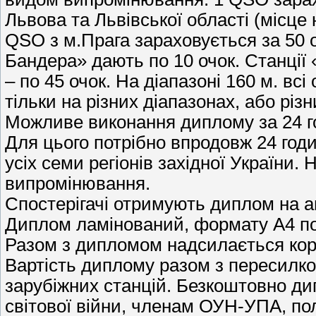
Львова та Львівської області (місце
QSO з м.Прага зараховується за 50 
Бандера» дають по 10 очок. Станці
– по 45 очок. На діапазоні 160 м. в
тільки на різних діапазонах, або р
Можливе виконання диплому за 24 г
Для цього потрібно впродовж 24 год
усіх семи регіонів західної України.
випромінювання.
Спостерігачі отримують диплом на а
Диплом ламінований, формату А4 пов
Разом з дипломом надсилається кор
Вартість диплому разом з пересилкою
зарубіжних станцій. Безкоштовно ди
світової війни, членам ОУН-УПА, по