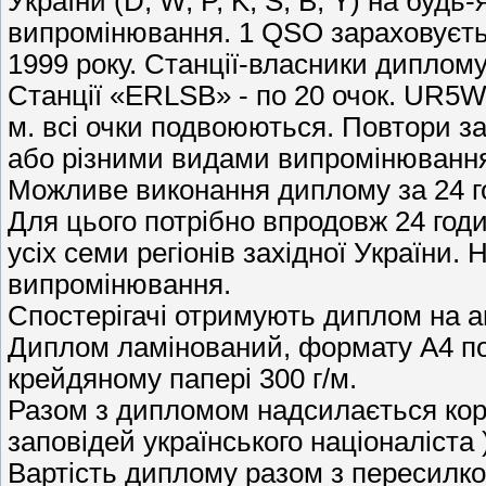
України (D, W, P, K, S, B, Y) на буд
випромінювання. 1 QSO зараховуєтьс
1999 року. Станції-власники диплом
Станції «ERLSB» - по 20 очок. UR5W
м. всі очки подвоюються. Повтори за
або різними видами випромінюванн
Можливе виконання диплому за 24 г
Для цього потрібно впродовж 24 год
усіх семи регіонів західної України.
випромінювання.
Спостерігачі отримують диплом на а
Диплом ламінований, формату А4 пов
крейдяному папері 300 г/м.
Разом з дипломом надсилається кор
заповідей українського націоналіста 
Вартість диплому разом з пересилкою