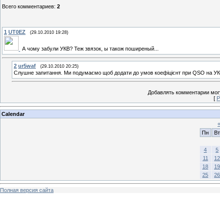
Всего комментариев
:
2
1
UT0EZ
(29.10.2010 19:28)
А чому забули УКВ? Теж звязок, ы також поширеный...
2
ur5waf
(29.10.2010 20:25)
Слушне запитання. Ми подумаємо щоб додати до умов коефіцієнт при QSO на УКХ
Добавлять комментарии могу
[
Р
Calendar
Пн
Вт
4
5
11
12
18
19
25
26
Полная версия сайта