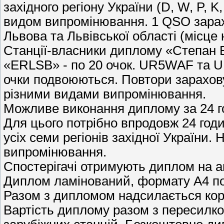
західного регіону України (D, W, P, K
видом випромінювання. 1 QSO зарах
Львова та Львівської області (місце
Станції-власники диплому «Степан Б
«ERLSB» - по 20 очок. UR5WAF та UR5
очки подвоюються. Повтори зарахову
різними видами випромінювання.
Можливе виконання диплому за 24 г
Для цього потрібно впродовж 24 год
усіх семи регіонів західної України.
випромінювання.
Спостерігачі отримують диплом на а
Диплом ламінований, формату А4 пов
Разом з дипломом надсилається ко
Вартість диплому разом з пересилкою