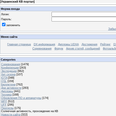
[
Украинский КВ портал
]
Форма входа
Логин:
Пароль:
запомнить
Забыл
Меню сайта
Главная страница
DX информация
Дипломы UDXA
Достижения
Рейтинг
D
Соревнования
Форум
Архив статей, сообщений
Фотоаль
Categories
Соревнования
[1479]
Конференции
[263]
Экспедиции
[962]
Хит сезона
[107]
IOTA
[348]
QSL
[159]
Бюллетени
[762]
Дни активности
[283]
Дипломы
[441]
Техника
[168]
Обновления ПО и аппаратуры
[174]
WFF
[512]
UFF
[295]
Прогнозы
[175]
Солнечная активность, прохождение на КВ
Новости сайта
[322]