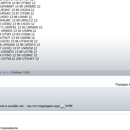
 UW7CN 14 84 UT4NZ 12
5 UR4WWT 14 85 UR5MID 12
 UR3HC 13 86 UX2KA 12
 UR5AS 13 87 UT5IM 12
UX5IO 13 88 UX6IR 12
 UR4LWC 13 89 UR5LCZ 12
 US4IQ 13 90 US1IV 12
71 UR5FEL 13 91 UR5IKN 12
 UR8IDX 13 92 US9PA 12
 UT5PI 13 93 UY6IM 12
 UT5UT 13 94 US5IIM 12
5 US7IO 13 95 UT5HCW 12
6 UR5IAW 13 96 UR5IFX 12
7 UX2IQ 13 97 UW5ZM 12
8 US5WDX 13 98 UX7IB 12
9 UT8IO 12 99 US3IMZ 12
0 UX7VA 12 100 UT5UKY 12
л:
uy5zz
| Рейтинг: 0.0/0
Порядок 
или в онлайн лог - так что подождем еще
й принимали