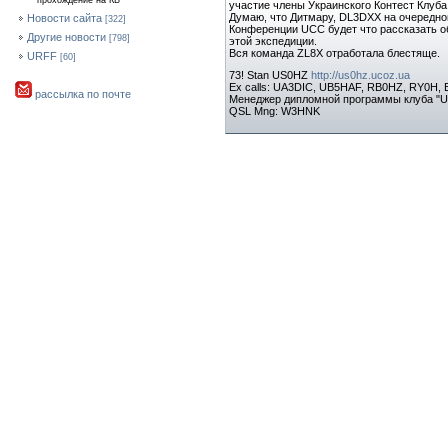
прохождение на КВ
участие члены Украинского Контест Клуба
Думаю, что Дитмару, DL3DXX на очередно
Новости сайта
[322]
Конференции UCC будет что рассказать о
Другие новости
[798]
этой экспедиции.
Вся команда ZL8X отработала блестяще.
URFF
[60]
73! Stan US0HZ
http://us0hz.ucoz.ua
Ex calls: UA3DIC, UB5HAF, RB0HZ, RY0H,
рассылка по почте
Менеджер дипломной программы клуба "
QSL Mng: W3HNK