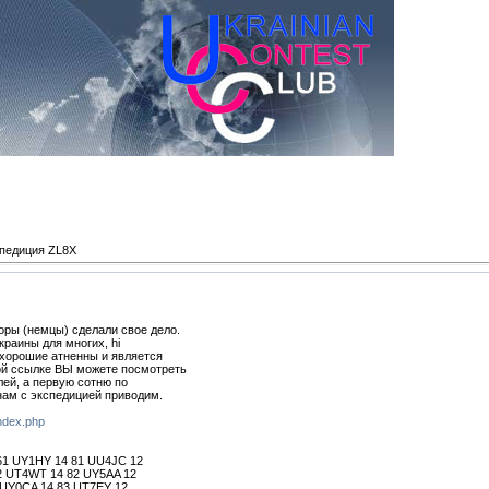
педиция ZL8X
оры (немцы) сделали свое дело.
краины для многих, hi
 хорошие атненны и является
ой ссылке ВЫ можете посмотреть
ей, а первую сотню по
нам с экспедицией приводим.
index.php
61 UY1HY 14 81 UU4JC 12
2 UT4WT 14 82 UY5AA 12
 UY0CA 14 83 UT7EY 12