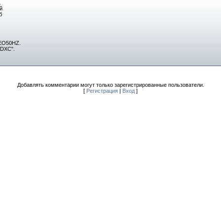
.
й
б
 EO50HZ.
UDXC".
Добавлять комментарии могут только зарегистрированные пользователи.
[
Регистрация
|
Вход
]