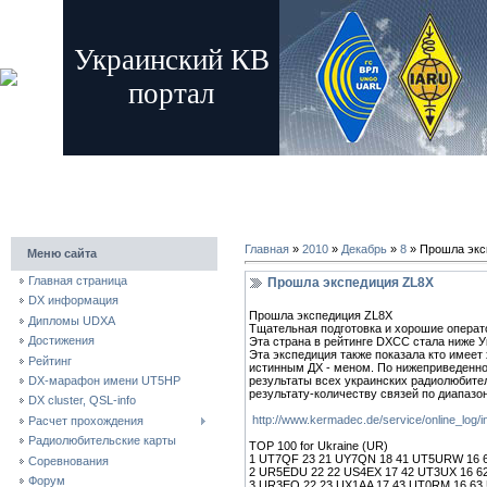
Украинский КВ
портал
главная
регистрация
вход
Главная
»
2010
»
Декабрь
»
8
» Прошла экс
Меню сайта
Главная страница
Прошла экспедиция ZL8X
DX информация
Прошла экспедиция ZL8X
Дипломы UDXA
Тщательная подготовка и хорошие операт
Достижения
Эта страна в рейтинге DXCC стала ниже У
Эта экспедиция также показала кто имеет
Рейтинг
истинным ДХ - меном. По нижеприведенн
результаты всех украинских радиолюбител
DX-марафон имени UT5HP
результату-количеству связей по диапазо
DX cluster, QSL-info
http://www.kermadec.de/service/online_log/
Расчет прохождения
Радиолюбительские карты
TOP 100 for Ukraine (UR)
1 UT7QF 23 21 UY7QN 18 41 UT5URW 16 
Соревнования
2 UR5EDU 22 22 US4EX 17 42 UT3UX 16 6
Форум
3 UR3EO 22 23 UX1AA 17 43 UT0RM 16 63