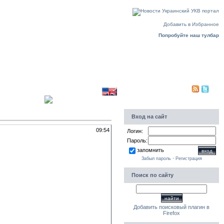
Пятница, 07.08.2026, 23:51
Добавить в Избранное
Попробуйте наш тулбар
Translate to english
Приветствую Вас
Гость
PDA|
Вход на сайт
09:54
Логин:
Пароль:
запомнить
Забыл пароль
·
Регистрация
Поиск по сайту
Добавить поисковый плагин в
Firefox