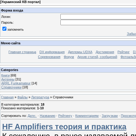
[
Украинский КВ портал
]
Форма входа
Логин:
Пароль:
запомнить
Забыл
Меню сайта
Главная страница
DX информация
Дипломы UDXA
Достижения
Рейтинг
D
Соревнования
Форум
Архив статей, сообщений
Фотоаль
Categories
Книги
[69]
Антенны
[31]
ARRL,Funkamateur
[14]
Справочники
[18]
Главная
»
Файлы
»
Литература
» Справочники
В категории материалов
:
18
Показано материалов
:
1-10
Сортировать по
:
Дате
·
Названию
·
Рейтингу
·
Комментариям
·
Загрузкам
·
Просмот
HF Amplifiers теория и практика
К сожалению, в ранее издаваемой л