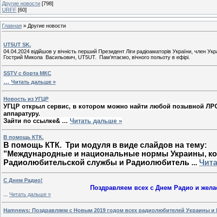
Другие новости
[798]
URFF
[60]
Главная
»
Другие новости
UT5UT SK.
04.04.2024 відійшов у вічність перший Президент Ліги радіоаматорів України, член Ук
Гострий Микола Васильович, UT5UT. Пам'ятаємо, вічного польоту в ефірі.
SSTV с борта МКС
...
Читать дальше »
Новость из УГЦР
УГЦР открыл сервис, в котором можно найти любой позывной ЛРС 
аппаратуру.
Зайти по ссылке&
...
Читать дальше »
В помощь КТК.
В помощь КТК. Три модуля в виде слайдов на тему:
"Международные и национальные нормы Украины, ко
Радиолюбительской службы и Радиолюбитель
...
Чита
С Днем Радио!
Поздравляем всех с Днем Радио и жела
...
Читать дальше »
Hamnews: Поздравляем с Новым 2019 годом всех радиолюбителей Украины и М