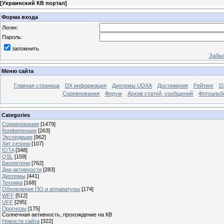
[
Украинский КВ портал
]
Форма входа
Логин:
Пароль:
запомнить
Забыл
Меню сайта
Главная страница
DX информация
Дипломы UDXA
Достижения
Рейтинг
D
Соревнования
Форум
Архив статей, сообщений
Фотоаль
Categories
Соревнования
[1479]
Конференции
[263]
Экспедиции
[962]
Хит сезона
[107]
IOTA
[348]
QSL
[159]
Бюллетени
[762]
Дни активности
[283]
Дипломы
[441]
Техника
[168]
Обновления ПО и аппаратуры
[174]
WFF
[512]
UFF
[295]
Прогнозы
[175]
Солнечная активность, прохождение на КВ
Новости сайта
[322]