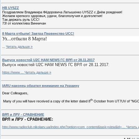
HB UY5ZZ
Поздравляем Владимира Фёдоровича Латышенко UY5ZZ с Днём рождения!
Желаем крепкого здоровья, удачи, благополучия и долголетия!
Так держать руль UCC!
73! от коллектива Винничан
8 Марта отбыли! Завтра Первенство UCC!
Ух...отбыли 8 Марта!
...
Читать дальше »
Выпуск новостей U2C HAM NEWS ГС ВРЛ от 28.11.2017
Выпуск новостей U2C HAM NEWS ГС ВРЛ от 28.11.2017:
https://www
...
Читать дальше »
IARU наконец обратил внимание на Украину
Dear Colleagues,
th
Many of you will have received a copy of the letter dated 8
October from UT7UV of "NGO U
ВРЛ и ЛРУ - СРАВНЕНИЕ
ВРЛ и ЛРУ - СРАВНЕНИЕ:
http://www.radioclub.nikolaev.ua/index.php?option=com_content&task=view&id=
...
Читать 