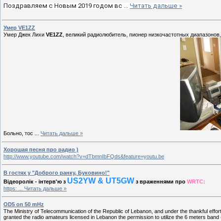
Поздравляем с Новым 2019 годом вс
...
Читать дальше »
Умер VE1ZZ
Умер Джек Лихи
VE1ZZ
, великий радиолюбитель, пионер низкочастотных диапазонов
Больно, тос
...
Читать дальше »
Хорошая песня про радио )
http://www.youtube.com/watch?v=dTbmnIbFQds&feature=youtu.be
В гостях у "Доброго ранку, Буковино!"
US2YW & UT5GW
Відеоролік - інтерв'ю з
з враженнями про
WRTC:
https:
...
Читать дальше »
OD5 on 50 mHz
The Ministry of Telecommunication of the Republic of Lebanon, and under the thankful ef
granted the radio amateurs licensed in Lebanon the permission to utilize the 6 meters ban