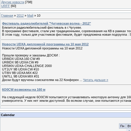
Другие новости
[798]
URFF
[60]
Главная
»
2012
»
Май
»
10
Фестиваль радиолюбителей "Чугуевская волна - 2012"
Близится радиолюбительский фестиваль в г.Чугуеве.
В программе фестиваля, стали уже традиционными, соревнования на КВ в рамках тел
В этом году, только для участников фестиваля, будет предложена новая подгруппа : S
Новости UDXA дипломной программы на 10 мая 2012
Новости UDXA дипломной программы на 10 мая 2012
Прошли проверку и заказаны ДОСКИ :
UR8IDX UDXA 160 CW #9
UR8IDX 9B UDXA CW #9
UR5IKN UDXA-CHALLENGE 2000
UT1UY 9B UDXA CW #10
UT8IV 8B UDXA MIX #22
UW7LL 9B UDXA MIX #31
Доски будут вручены соискателям на 22 Конферен
...
Читать дальше »
6O0CW возможны на 160 м
На следующей неделе 6O0CW попытаются устанавливать некоторую антенну для 160м
университета. У них нет земли доступной. Во всяком случае, они попытаются устан
Calendar
Пн
Вт