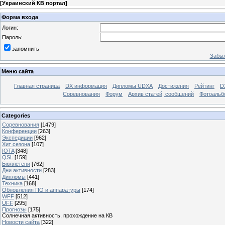
[
Украинский КВ портал
]
Форма входа
Логин:
Пароль:
запомнить
Забыл
Меню сайта
Главная страница
DX информация
Дипломы UDXA
Достижения
Рейтинг
D
Соревнования
Форум
Архив статей, сообщений
Фотоаль
Categories
Соревнования
[1479]
Конференции
[263]
Экспедиции
[962]
Хит сезона
[107]
IOTA
[348]
QSL
[159]
Бюллетени
[762]
Дни активности
[283]
Дипломы
[441]
Техника
[168]
Обновления ПО и аппаратуры
[174]
WFF
[512]
UFF
[295]
Прогнозы
[175]
Солнечная активность, прохождение на КВ
Новости сайта
[322]