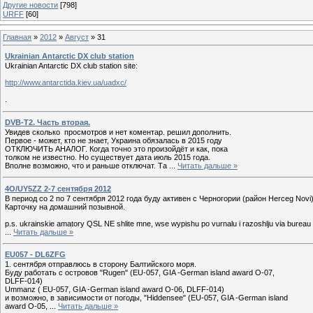
Другие новости
[798]
URFF
[60]
Главная
»
2012
»
Август
»
31
Ukrainian Antarctic DX club station
Ukrainian Antarctic DX club station site:
http://www.antarctida.kiev.ua/uadxc/
.
DVB-T2. Часть вторая.
Увидев сколько просмотров и нет коментар. решил дополнить.
Первое - может, кто не знает, Украина обязалась в 2015 году
ОТКЛЮЧИТЬ АНАЛОГ. Когда точно это произойдёт и как, пока
толком не известно. Но существует дата июль 2015 года.
Вполне возможно, что и раньше отключат. Та
...
Читать дальше »
4O/UY5ZZ 2-7 сентября 2012
В период со 2 по 7 сентября 2012 года буду активен с Черногории (район Herceg Nov
Карточку на домашний позывной.
p.s. ukrainskie amatory QSL NE shlite mne, wse wypishu po vurnalu i razoshlju via bureau
...
Читать дальше »
EU057 - DL6ZFG
1. сентября отправлюсь в сторону Балтийского моря.
Буду работать с островов "Rugen" (EU-057, GIA -German island award O-07,
DLFF-014)
Ummanz ( EU-057, GIA -German island award O-06, DLFF-014)
и возможно, в зависимости от погоды, "Hiddensee" (EU-057, GIA -German island
award O-05,
...
Читать дальше »