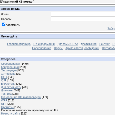
[
Украинский КВ портал
]
Форма входа
Логин:
Пароль:
запомнить
Забыл
Меню сайта
Главная страница
DX информация
Дипломы UDXA
Достижения
Рейтинг
D
Соревнования
Форум
Архив статей, сообщений
Фотоаль
Categories
Соревнования
[1479]
Конференции
[263]
Экспедиции
[962]
Хит сезона
[107]
IOTA
[348]
QSL
[159]
Бюллетени
[762]
Дни активности
[283]
Дипломы
[441]
Техника
[168]
Обновления ПО и аппаратуры
[174]
WFF
[512]
UFF
[295]
Прогнозы
[175]
Солнечная активность, прохождение на КВ
Новости сайта
[322]