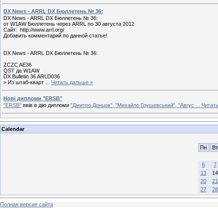
DX News - ARRL DX Бюллетень № 36:
DX News - ARRL DX Бюллетень № 36:
от W1AW Бюллетень через ARRL по 30 августа 2012
Сайт: http://www.arrl.org/
Добавить комментарий по данной статье!
DX News - ARRL DX Бюллетень № 36:
ZCZC AE36
QST де W1AW
DX Bulletin 36 ARLD036
> Из штаб-кварт
...
Читать дальше »
Нові дипломи "ERSB"
"ERSB"
ввів в дію дипломи
"Дмитро Донцов", "Михайло Грушевський", "Авгус
...
Читат
Calendar
Пн
Вт
6
7
13
14
20
21
27
28
Полная версия сайта