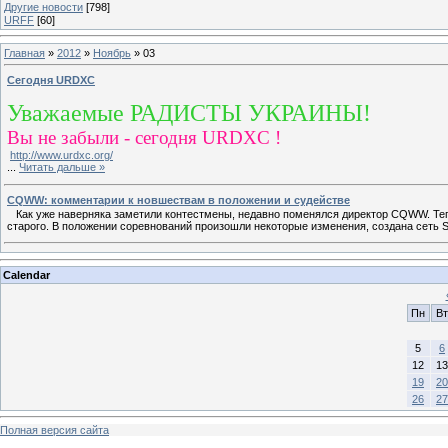
Другие новости
[798]
URFF
[60]
Главная
»
2012
»
Ноябрь
»
03
Сегодня URDXC
Уважаемые РАДИСТЫ УКРАИНЫ!
Вы не забыли - сегодня URDXC !
http://www.urdxc.org/
...
Читать дальше »
CQWW: комментарии к новшествам в положении и судействе
Как уже наверняка заметили контестмены, недавно поменялся директор CQWW. Теп
старого. В положении соревнований произошли некоторые изменения, создана сеть 
Calendar
Пн
Вт
5
6
12
13
19
20
26
27
Полная версия сайта