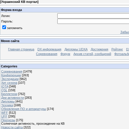
[
Украинский КВ портал
]
Форма входа
Логин:
Пароль:
запомнить
Забыл
Меню сайта
Главная страница
DX информация
Дипломы UDXA
Достижения
Рейтинг
D
Соревнования
Форум
Архив статей, сообщений
Фотоаль
Categories
Соревнования
[1479]
Конференции
[263]
Экспедиции
[962]
Хит сезона
[107]
IOTA
[348]
QSL
[159]
Бюллетени
[762]
Дни активности
[283]
Дипломы
[441]
Техника
[168]
Обновления ПО и аппаратуры
[174]
WFF
[512]
UFF
[295]
Прогнозы
[175]
Солнечная активность, прохождение на КВ
Новости сайта
[322]