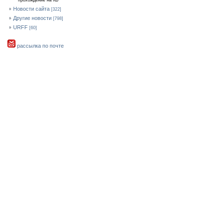
прохождение на КВ
Новости сайта
[322]
Другие новости
[798]
URFF
[60]
рассылка по почте