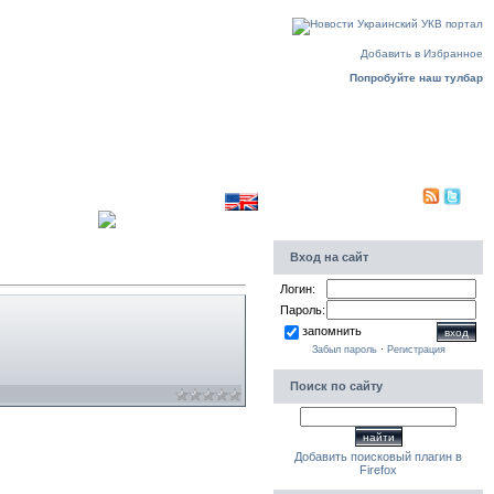
Воскресенье, 09.08.2026, 11:33
Добавить в Избранное
Попробуйте наш тулбар
Translate to english
Приветствую Вас
Гость
PDA|
Вход на сайт
Логин:
Пароль:
запомнить
Забыл пароль
·
Регистрация
Поиск по сайту
Добавить поисковый плагин в
Firefox