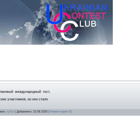
ановый международный тест,
их участников, но оно стало
авил:
uy5zz
| Добавлено:
23.06.2020
|
Комментарии (0)