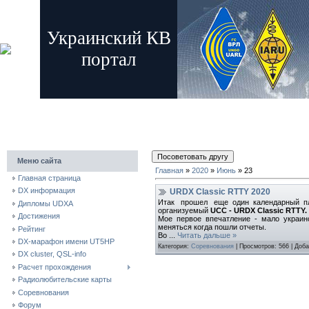
Украинский КВ
портал
главная
регистрация
вход
Меню сайта
Главная
»
2020
»
Июнь
»
23
Главная страница
DX информация
URDX Classic RTTY 2020
Итак прошел еще один календарный пл
Дипломы UDXA
организуемый
UCC - URDX Classic RTTY.
Достижения
Мое первое впечатление - мало украинск
меняться когда пошли отчеты.
Рейтинг
Во
...
Читать дальше »
DX-марафон имени UT5HP
Категория:
Соревнования
| Просмотров: 566 | Доб
DX cluster, QSL-info
Расчет прохождения
Радиолюбительские карты
Соревнования
Форум