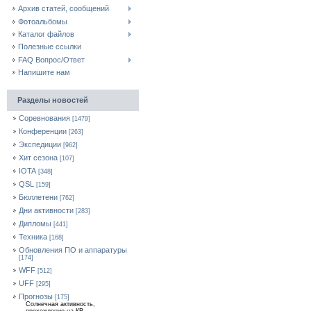
Архив статей, сообщений
Фотоальбомы
Каталог файлов
Полезные ссылки
FAQ Вопрос/Ответ
Напишите нам
Разделы новостей
Соревнования
[1479]
Конференции
[263]
Экспедиции
[962]
Хит сезона
[107]
IOTA
[348]
QSL
[159]
Бюллетени
[762]
Дни активности
[283]
Дипломы
[441]
Техника
[168]
Обновления ПО и аппаратуры
[174]
WFF
[512]
UFF
[295]
Прогнозы
[175]
Солнечная активность,