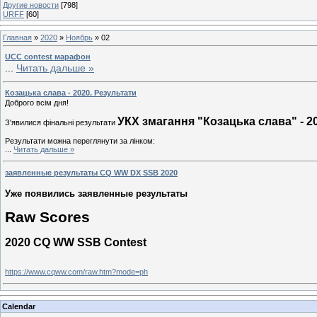
Другие новости
[798]
URFF
[60]
Главная
»
2020
»
Ноябрь
»
02
UCC contest марафон
...
Читать дальше »
Козацька слава - 2020. Результати
Доброго всім дня!
УКХ змагання "Козацька слава" - 2
З'явилися фінальні результати
Результати можна переглянути за лінком:
...
Читать дальше »
заявленные результаты СQ WW DX SSB 2020
Уже появились заявленные результаты
Raw Scores
2020 CQ WW SSB Contest
https://www.cqww.com/raw.htm?mode=ph
Calendar