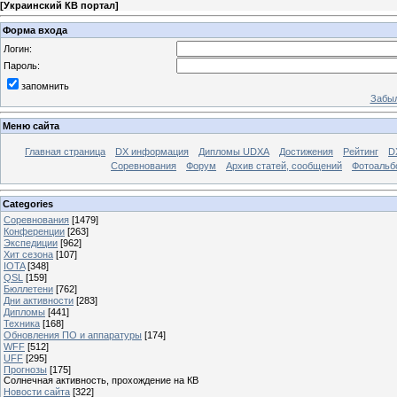
[
Украинский КВ портал
]
Форма входа
Логин:
Пароль:
запомнить
Забыл
Меню сайта
Главная страница
DX информация
Дипломы UDXA
Достижения
Рейтинг
D
Соревнования
Форум
Архив статей, сообщений
Фотоаль
Categories
Соревнования
[1479]
Конференции
[263]
Экспедиции
[962]
Хит сезона
[107]
IOTA
[348]
QSL
[159]
Бюллетени
[762]
Дни активности
[283]
Дипломы
[441]
Техника
[168]
Обновления ПО и аппаратуры
[174]
WFF
[512]
UFF
[295]
Прогнозы
[175]
Солнечная активность, прохождение на КВ
Новости сайта
[322]