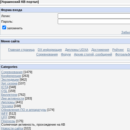
[
Украинский КВ портал
]
Форма входа
Логин:
Пароль:
запомнить
Забыл
Меню сайта
Главная страница
DX информация
Дипломы UDXA
Достижения
Рейтинг
D
Соревнования
Форум
Архив статей, сообщений
Фотоаль
Categories
Соревнования
[1479]
Конференции
[263]
Экспедиции
[962]
Хит сезона
[107]
IOTA
[348]
QSL
[159]
Бюллетени
[762]
Дни активности
[283]
Дипломы
[441]
Техника
[168]
Обновления ПО и аппаратуры
[174]
WFF
[512]
UFF
[295]
Прогнозы
[175]
Солнечная активность, прохождение на КВ
Новости сайта
[322]