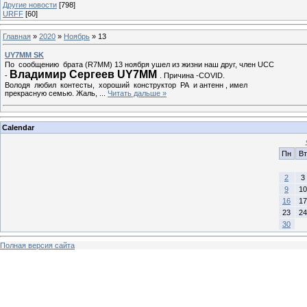
Другие новости
[798]
URFF
[60]
Главная
»
2020
»
Ноябрь
»
13
UY7MM SK
По сообщению брата (R7MM) 13 ноября ушел из жизни наш друг, член UCC
Владимир Сергеев UY7MM
-
. Причина -COVID.
Володя любил контесты, хороший конструктор РА и антенн , имел
прекрасную семью. Жаль,
...
Читать дальше »
Calendar
Пн
Вт
2
3
9
10
16
17
23
24
30
Полная версия сайта