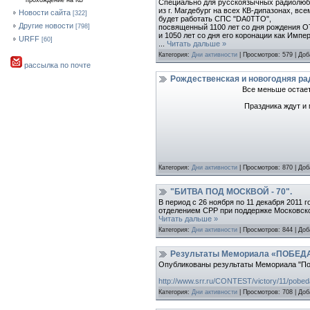
прохождение на КВ
Специально для русскоязычных радиолюбит
из г. Магдебург на всех КВ-дипазонах, вс
Новости сайта
[322]
будет работать СПС "DA0TTO",
Другие новости
посвященный 1100 лет со дня рождения 
[798]
и 1050 лет со дня его коронации как Им
URFF
[60]
...
Читать дальше »
Категория:
Дни активности
| Просмотров: 579 | До
рассылка по почте
Рождественская и новогодняя р
Все меньше остает
Праздника ждут и 
Категория:
Дни активности
| Просмотров: 870 | До
"БИТВА ПОД МОСКВОЙ - 70".
В период с 26 ноября по 11 декабря 2011
отделением СРР при поддержке Московског
Читать дальше »
Категория:
Дни активности
| Просмотров: 844 | До
Результаты Мемориала «ПОБЕДА
Опубликованы результаты Мемориала "Поб
http://www.srr.ru/CONTEST/victory/11/pobe
Категория:
Дни активности
| Просмотров: 708 | До