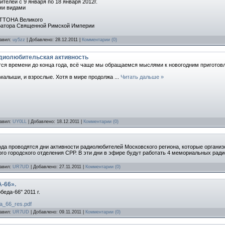
елей с 9 января по 18 января 2012г.
еми видами
ОТТОНА Великого
ператора Священной Римской Империи
бавил:
uy5zz
| Добавлено:
28.12.2011
|
Комментарии (0)
адиолюбительская активность
ся времени до конца года, всё чаще мы обращаемся мыслями к новогодним приготов
малыши, и взрослые. Хотя в мире продолжа
...
Читать дальше »
бавил:
UY0LL
| Добавлено:
18.12.2011
|
Комментарии (0)
 года проводятся дни активности радиолюбителей Московского региона, которые орга
о городского отделения СРР. В эти дни в эфире будут работать 4 мемориальных рад
бавил:
UR7UD
| Добавлено:
27.11.2011
|
Комментарии (0)
-66».
еда-66" 2011 г.
da_66_res.pdf
бавил:
UR7UD
| Добавлено:
09.11.2011
|
Комментарии (0)