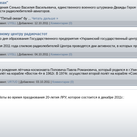
кеан"
ждения Сенько Василия Васильевича, единственного военного штурмана-Дважды Героя С
ости радиолюбителей-авиаторов.
 "Пятый океан" бу
...
Читать дальше »
бавил:
UY0LL
| Добавлено:
12.10.2011
|
Комментарии (0)
нному центру радиочастот
 со дня образования Государственного предприятия «Украинский государственный цент
ября 2011 года спилкою радиолюбителей Центра проводятся дни активности, в которых 
бавил:
UY0LL
| Добавлено:
04.10.2011
|
Комментарии (0)
дня рождения лётчика-космонавта Поповича Павла Романовича, который родился в г.Узи
ёт на корабле «Восток-4» в 1962г. В 1974г. осуществил второй полёт на корабле «Со
бавил:
UR7UD
| Добавлено:
03.10.2011
|
Комментарии (0)
ы во время празднования 20-летия ЛРУ, которое состоится в декабре 2011г.: