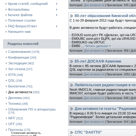
"Волна". В программе дней активности "кр
Архив статей, сообщений
Категория:
Дни активности
| Просмотров: 535 | До
Фотоальбомы
Каталог файлов
80-лет образования Киевской обл
С 1 по 29 февраля 2012 года будут прохо
Полезные ссылки
FAQ Вопрос/Ответ
В днях активности будут работать специа
Напишите нам
- EO0UD колл.р/ст РК «Дельта», qsl via U
- EM0UBC колл.р/ст БЦРК, qsl via UR4UXD
- EM80UKO via UR7UC
Разделы новостей
- EM80
...
Читать дальше »
Категория:
Дни активности
| Просмотров: 959 | До
Соревнования
[1479]
Конференции
[263]
85-лет ДОСААФ Армении
Экспедиции
[962]
В связи с 85-летием ДОСААФ Армении с 2
Хит сезона
QSL карточки за радиосвязи со специал
[107]
Категория:
Дни активности
| Просмотров: 1051 | Д
IOTA
[348]
QSL
[159]
Любительская радиостанция в че
Бюллетени
[762]
Neoh 9M2CLN, главная радиостанция малаз
Дни активности
[283]
9M4CNY, которая будет работать в честь "
Дипломы
Категория:
Дни активности
| Просмотров: 639 | До
[441]
Техника
[168]
Дни активности газеты "Радиои
Обновления ПО и аппаратуры
[174]
В период с 8.00 9-го января по 23.00 10 
"Радиоинформ". Более детальная инфор
WFF
[512]
Категория:
Дни активности
| Просмотров: 614 | До
UFF
[295]
Прогнозы
[175]
СПС "DA0TTO"
Солнечная активность,