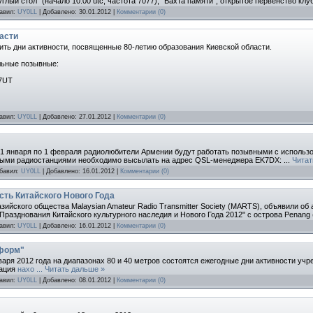
углый стол" (начало 10.00 utc, частота 7077), "Вахта памяти", открытое первенство кл
бавил:
UY0LL
| Добавлено:
30.01.2012
|
Комментарии (0)
асти
дить дни активности, посвященные 80-летию образования Киевской области.
льные позывные:
R7UT
бавил:
UY0LL
| Добавлено:
27.01.2012
|
Комментарии (0)
1 января по 1 февраля радиолюбители Армении будут работать позывными с исполь
ьными радиостанциями необходимо высылать на адрес QSL-менеджера EK7DX:
...
Читат
обавил:
UY0LL
| Добавлено:
16.01.2012
|
Комментарии (0)
сть Китайского Нового Года
ийского общества Malaysian Amateur Radio Transmitter Society (MARTS), объявили об
Празднования Китайского культурного наследия и Нового Года 2012" с острова Penang 
бавил:
UY0LL
| Добавлено:
16.01.2012
|
Комментарии (0)
нформ"
января 2012 года на диапазонах 80 и 40 метров состоятся ежегодные дни активности уч
мация
нахо
...
Читать дальше »
бавил:
UY0LL
| Добавлено:
08.01.2012
|
Комментарии (0)