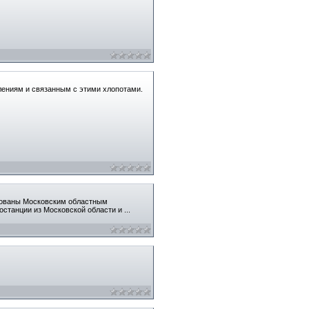
лениям и связанным с этими хлопотами.
низованы Московским областным
иостанции из Московской области и
...