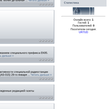
уба. Более детальная
...
Читать дальше »
Статистика
Онлайн всего:
1
Гостей:
1
Пользователей:
0
Посетители сегодня:
UR7UD
зованием специального префикса
EK85
.
ь дальше »
 активности специальной радиостанции
(AS-015) 29-го января
...
Читать дальше »
режденные редакцией газеты