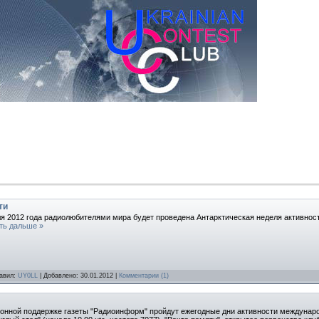
ти
ля 2012 года радиолюбителями мира будет проведена Антарктическая неделя активност
ть дальше »
бавил:
UY0LL
| Добавлено:
30.01.2012
|
Комментарии (1)
ионной поддержке газеты "Радиоинформ" пройдут ежегодные дни активности междунаро