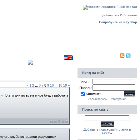
Пятница, 07.08.2026, 17:36
Добавить в Избранное
Попробуйте наш тулбар
Translate to english
Приветствую Вас
Гость
PDA|
Вход на сайт
Логин:
«
1
2
...
6
7
8
9
10
...
18
19
»
Пароль:
запомнить
и. В эти дни во всем мире будут работать
Забыл пароль
·
Регистрация
Поиск по сайту
Добавить поисковый плагин в
Firefox
дного клуба ветеранов радиосвязи