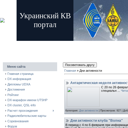
Украинский КВ
портал
главная
регистрация
вход
Меню сайта
Главная
»
Дни активности
Главная страница
DX информация
Антарктическая неделя активнос
Дипломы UDXA
С 20 по 26 февра
Достижения
специальн
...
Чита
Рейтинг
DX-марафон имени UT5HP
DX cluster, QSL-info
Расчет прохождения
Категория:
Дни активности
| Просмотров: 927 | До
Радиолюбительские карты
Дни активности клуба "Волна"
Соревнования
В период с 4 по 6 февраля при информац
Форум