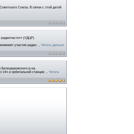
оветского Союза. В связи с этой датой
р радиочастот» (УДЦР).
принимают участие радио
...
Читать дальше
н Белоцерковского р-на.
юз-14» и орбитальной станции
...
Читать