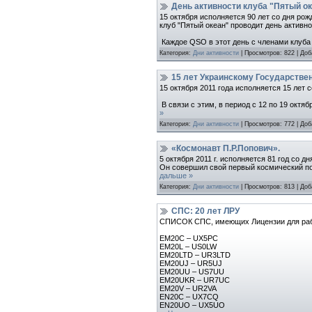
День активности клуба "Пятый о
15 октября иcполняется 90 лет со дня ро
клуб "Пятый океан" проводит день активн
Каждое QSO в этот день с членами клуба
Категория:
Дни активности
| Просмотров: 822 | До
15 лет Украинскому Государстве
15 октября 2011 года исполняется 15 лет
В связи с этим, в период с 12 по 19 окт
»
Категория:
Дни активности
| Просмотров: 772 | До
«Космонавт П.Р.Попович».
5 октября 2011 г. исполняется 81 год со 
Он совершил свой первый космический пол
дальше »
Категория:
Дни активности
| Просмотров: 813 | До
СПС: 20 лет ЛРУ
СПИСОК СПС, имеющих Лицензии для работ
EM20C – UX5PC
EM20L – US0LW
EM20LTD – UR3LTD
EM20UJ – UR5UJ
EM20UU – US7UU
EM20UKR – UR7UC
EM20V – UR2VA
EN20C – UX7CQ
EN20UO – UX5UO