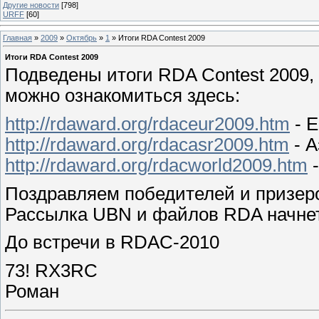
Другие новости
[798]
URFF
[60]
Главная
»
2009
»
Октябрь
»
1
» Итоги RDA Contest 2009
Итоги RDA Contest 2009
Подведены итоги RDA Contest 2009, 
можно ознакомиться здесь:
http://rdaward.org/rdaceur2009.htm
- Е
http://rdaward.org/rdacasr2009.htm
- А
http://rdaward.org/rdacworld2009.htm
-
Поздравляем победителей и призер
Рассылка UBN и файлов RDA начнет
До встречи в RDAC-2010
73! RX3RC
Роман