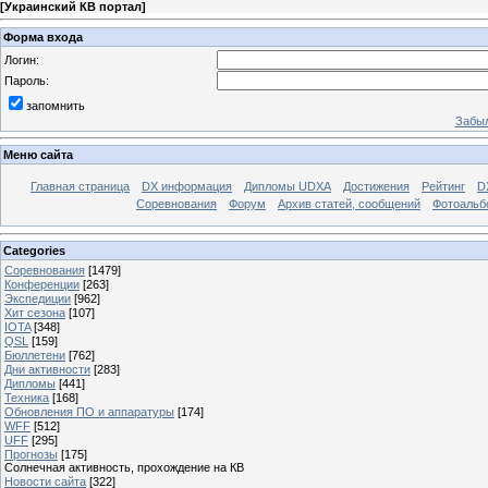
[
Украинский КВ портал
]
Форма входа
Логин:
Пароль:
запомнить
Забыл
Меню сайта
Главная страница
DX информация
Дипломы UDXA
Достижения
Рейтинг
D
Соревнования
Форум
Архив статей, сообщений
Фотоаль
Categories
Соревнования
[1479]
Конференции
[263]
Экспедиции
[962]
Хит сезона
[107]
IOTA
[348]
QSL
[159]
Бюллетени
[762]
Дни активности
[283]
Дипломы
[441]
Техника
[168]
Обновления ПО и аппаратуры
[174]
WFF
[512]
UFF
[295]
Прогнозы
[175]
Солнечная активность, прохождение на КВ
Новости сайта
[322]