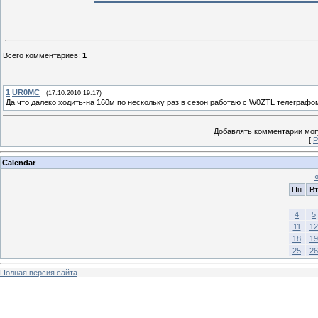
Всего комментариев
:
1
1
UR0MC
(17.10.2010 19:17)
Да что далеко ходить-на 160м по нескольку раз в сезон работаю с W0ZTL телеграфо
Добавлять комментарии могу
[
Р
Calendar
Пн
Вт
4
5
11
12
18
19
25
26
Полная версия сайта