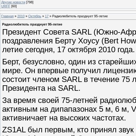
Другие новости
[798]
URFF
[60]
Главная
»
2010
»
Октябрь
»
17
» Радиолюбитель празднует 95-летие
Радиолюбитель празднует 95-летие
Президент Совета SARL (Южно-Афри
поздравления Берту Хоусу (Bert How
летие сегодня, 17 октября 2010 года.
Берт, безусловно, один из старейш
мире. Он впервые получил лицензию 
состоит членом SARL в течение 75 л
Президента на SARL.
За время своей 75-летней радиолюб
активным на дипапазонах 5 м, 6 м, 
активничает на высоких частотах.
ZS1AL был первым, кто принял звук 