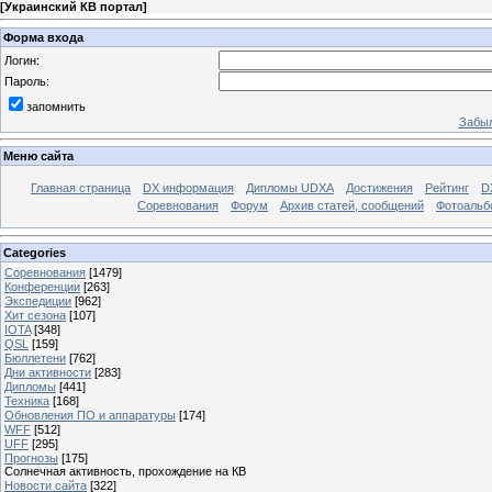
[
Украинский КВ портал
]
Форма входа
Логин:
Пароль:
запомнить
Забыл
Меню сайта
Главная страница
DX информация
Дипломы UDXA
Достижения
Рейтинг
D
Соревнования
Форум
Архив статей, сообщений
Фотоаль
Categories
Соревнования
[1479]
Конференции
[263]
Экспедиции
[962]
Хит сезона
[107]
IOTA
[348]
QSL
[159]
Бюллетени
[762]
Дни активности
[283]
Дипломы
[441]
Техника
[168]
Обновления ПО и аппаратуры
[174]
WFF
[512]
UFF
[295]
Прогнозы
[175]
Солнечная активность, прохождение на КВ
Новости сайта
[322]