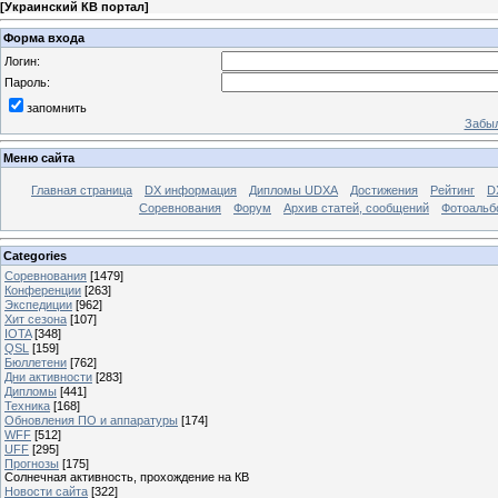
[
Украинский КВ портал
]
Форма входа
Логин:
Пароль:
запомнить
Забыл
Меню сайта
Главная страница
DX информация
Дипломы UDXA
Достижения
Рейтинг
D
Соревнования
Форум
Архив статей, сообщений
Фотоаль
Categories
Соревнования
[1479]
Конференции
[263]
Экспедиции
[962]
Хит сезона
[107]
IOTA
[348]
QSL
[159]
Бюллетени
[762]
Дни активности
[283]
Дипломы
[441]
Техника
[168]
Обновления ПО и аппаратуры
[174]
WFF
[512]
UFF
[295]
Прогнозы
[175]
Солнечная активность, прохождение на КВ
Новости сайта
[322]