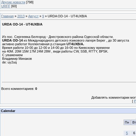
Другие новости
[798]
URFF
[60]
Главная
»
2013
»
Август
»
9
» URDA OD-14 - UT4UXB/A
URDA OD-14 - UT4UXB/A
Из пос. Сергеевка Белгород - Днестровского района Одесской области.
URDA OD-14
из Международного детского язикового лагеря Берег , до 30 августа
активно работат Коллективная р.станция
UT4UXB/A.
Время работи 10-00 до 12-00 и 14-00 до 16-00 по Киевскому времени
на 40М. 20М 15М 17М 24М 28М , види работы CW, SSB, RTTY, BPSK.
С уважением
Владимир Минаков
de: uy2uq
Всего комментариев
:
0
Добавлять комментарии могу
[
Р
Calendar
Пн
Вт
5
6