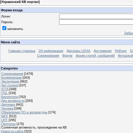
[
Украинский КВ портал
]
Форма входа
Логин:
Пароль:
запомнить
Забыл
Меню сайта
Главная страница
DX информация
Дипломы UDXA
Достижения
Рейтинг
D
Соревнования
Форум
Архив статей, сообщений
Фотоаль
Categories
Соревнования
[1479]
Конференции
[263]
Экспедиции
[962]
Хит сезона
[107]
IOTA
[348]
QSL
[159]
Бюллетени
[762]
Дни активности
[283]
Дипломы
[441]
Техника
[168]
Обновления ПО и аппаратуры
[174]
WFF
[512]
UFF
[295]
Прогнозы
[175]
Солнечная активность, прохождение на КВ
Новости сайта
[322]