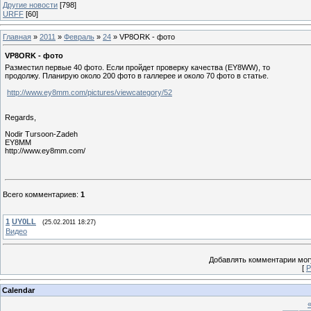
Другие новости
[798]
URFF
[60]
Главная
»
2011
»
Февраль
»
24
» VP8ORK - фото
VP8ORK - фото
Разместил первые 40 фото. Если пройдет проверку качества (EY8WW), то
продолжу. Планирую около 200 фото в галлерее и около 70 фото в статье.
http://www.ey8mm.com/pictures/viewcategory/52
Regards,
Nodir Tursoon-Zadeh
EY8MM
http://www.ey8mm.com/
Всего комментариев
:
1
1
UY0LL
(25.02.2011 18:27)
Видео
Добавлять комментарии могу
[
Р
Calendar