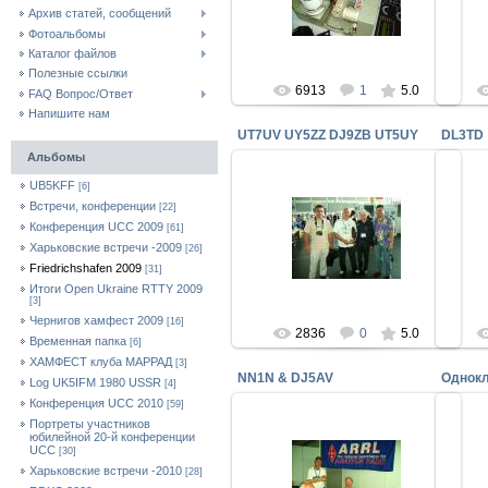
UY5
Архив статей, сообщений
uy5zz
Фотоальбомы
Каталог файлов
Полезные ссылки
6913
1
5.0
FAQ Вопрос/Ответ
Напишите нам
UT7UV UY5ZZ DJ9ZB UT5UY
DL3TD
Альбомы
UB5KFF
[6]
Встречи, конференции
[22]
30.06.2009
Конференция UCC 2009
[61]
UT7UV UY5ZZ DJ9ZB UT5UY
Харьковские встречи -2009
Заяв
[26]
uy5zz
Friedrichshafen 2009
[31]
Итоги Open Ukraine RTTY 2009
[3]
Чернигов хамфест 2009
[16]
2836
0
5.0
Временная папка
[6]
ХАМФЕСТ клуба МАРРАД
[3]
NN1N & DJ5AV
Однокл
Log UK5IFM 1980 USSR
[4]
Конференция UCC 2010
[59]
Портреты участников
юбилейной 20-й конференции
30.06.2009
UCC
[30]
FN-2009
Харьковские встречи -2010
[28]
Чек поинты ARRL NN1N & DJ5AV