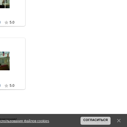
 G3KMA UY5ZZ
zz
0
5.0
009
9
о UARL & UCC
DF4ZL & UY5ZZ
zz
0
5.0
воисточник!
Хостинг
СОГЛАСИТЬСЯ
спользования файлов cookies
.
от
uCoz