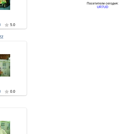
 kwt
Посетители сегодня:
UR7UD
zz
0
5.0
ZZ
009
дставитель
стях у UARL
, UY5ZZ
zz
0
0.0
009
9