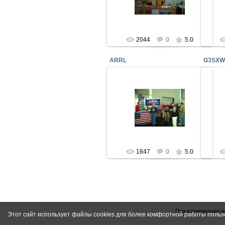
С темной прической EA5RM
uy5zz
2044
0
5.0
ARRL
G3SX
30.06.2009
В ARRL к чек поинтам DXCC всю
Из
субботу стояла очередь...
мен
uy5zz
1847
0
5.0
При копировании м
Этот сайт использует файлы cookies для более комфортной работы польз