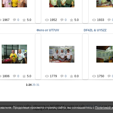
DL7UFR
IOTA boys: OM3JW
uy5zz
uy5zz
uy5
1967
0
5.0
1952
0
5.0
1933
W
Фото от UT7UV
DF4ZL & UY5ZZ
30.06.2009
30.06.2
06.07.2009
FN-2009
FN-200
Красивые позывные и FB oms !
вестный экспедиционер и
Представительств
Фото от UT7UV
еджер G3SXW наш гость!
Главные спонсоры 
uy5zz
uy5zz
uy5
1806
0
5.0
1779
0
0.0
1750
1-24
25-31
атериалов с этого сайта, обязательна АКТИВНАЯ ссылка на сайт
HFDX.AT.UA
и на пер
ователя. Продолжая просмотр страниц сайта, вы соглашаетесь с
Политикой и
Copyright HFDX.AT.UA © 2026