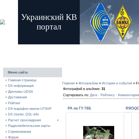
Украинский КВ
портал
главная
регистрация
вход
Меню сайта
Главная страница
Главная
»
Фотоальбом
»
История и события
» Fr
DX информация
Фотографий в альбоме:
31
Дипломы UDXA
Сортировать по:
Дате
·
Рейтингу
·
Комментари
Достижения
Рейтинг
PA на ГУ 78Б
DX-марафон имени UT5HP
DX cluster, QSL-info
Расчет прохождения
Радиолюбительские карты
01.07.2009
Соревнования
Форум
OM power amplifier на ГУ 78Б
RW3