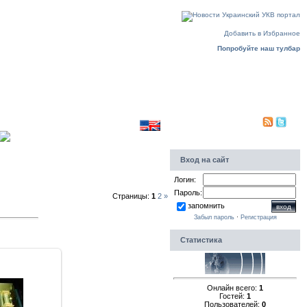
Пятница, 07.08.2026, 17:46
Добавить в Избранное
Попробуйте наш тулбар
Translate to english
Приветствую Вас
Гость
PDA|
Вход на сайт
Логин:
Пароль:
Страницы:
1
2
»
запомнить
Забыл пароль
·
Регистрация
Статистика
009
Онлайн всего:
1
Гостей:
1
9
Пользователей:
0