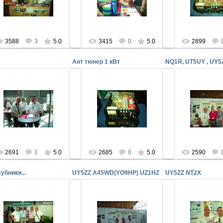
Cуббота, 9 утра! Стоит PILE-UP!
Тюнер 1,5
ZZ SQ8JLA DF4ZL SP5EWY
uy5zz
uy5
uy5zz
3588
3
5.0
3415
0
5.0
2899
Ант тюнер 1 кВт
NQ1R, UT5UY , UY5
06.07.2
30.06.2009
01.07.2009
Официальный пре
FN-2009
Ант тюнер 1 кВт
ARRL (NQ1R) в го
ление в UCC пишет DL3TD
Рядом UT5UY 
uy5zz
uy5zz
uy5
2691
1
5.0
2685
0
5.0
2590
убники...
UY5ZZ A45WD(YO9HP) UZ1HZ
UY5ZZ NT2X
30.06.2
30.06.2009
30.06.2009
FN-200
Одноклубники...
UY5ZZ A45WD(YO9HP) UZ1HZ