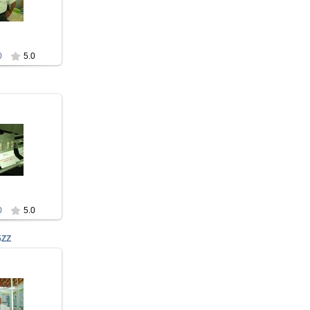
T2X
zz
0
5.0
009
9
M ANT
zz
0
5.0
5ZZ
009
9