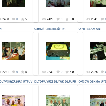
UY5ZZ N
uy5zz
uy5zz
uy5
2468
0
5.0
2429
0
5.0
2341
IN
Самый "дешевый" PA
OPTI- BEAM ANT
30.06.2009
30.06.2009
30.06.2
sl. MAIN в гостях у UARL
FN-2009
FN-200
еду ведут UT7UV ,UX1UF
Самый "дешевый" PA
OPTI- BEA
uy5zz
uy5zz
uy5
2241
0
5.0
2233
0
5.0
2225
 DL7VOG(ZF2GU) UT7UV
DL7DF UY5ZZ DL4WK DL7UFR
OM3JW G3KMA UY
30.06.2009
30.06.2
30.06.2009
FN-2009 DL7DF UY5ZZ DL4WK
FN-200
ZZ DL7VOG(ZF2GU) UT7UV