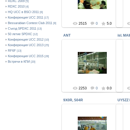
RDXC 2009
[5]
проверяют заявку UY5ZZ 160M
RDXC 2010
[4]
uy5zz
HQ UCC в BSCI 2011
[6]
Конференция UCC 2011
[17]
Bessarabian Contest Club 2011
2515
0
5.0
[8]
Cъезд SPDXC 2011
[13]
50 летие SPDXC
[12]
ANT
isl. MA
Конференция UCC 2012
[10]
Конференция UCC 2013
[25]
RF6F
[13]
Конференция UCC 2015
[28]
01.07.2009
i
Встречи в КПИ
[20]
ВСЕ для солидных ANT
Бес
uy5zz
2253
0
0.0
9X0R, S04R
UY5ZZ
30.06.2009
У нас в гостях 9X0R, S04R
экспедиционеры.
UY5