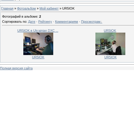
Главная
»
Фотоальбом
»
Мой кабинет
» UR5IOK
Фотографий в альбоме
:
2
Сортировать по
:
Дате
·
Рейтингу
·
Комментариям
·
Просмотрам
UR5IOK в Ukrainian DXC ...
UR5IOK
UR5IOK
UR5IOK
Полная версия сайта