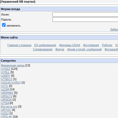
[
Украинский КВ портал
]
Форма входа
Логин:
Пароль:
запомнить
Забыл
Меню сайта
Главная страница
DX информация
Дипломы UDXA
Достижения
Рейтинг
D
Соревнования
Форум
Архив статей, сообщений
Фотоаль
Categories
Временная папка
[13]
UY5ZZ
[124]
UY0LL
[5]
UX0FF
[5]
UT5ECZ
[1]
UX1UA (UV5U)
[1]
UT7L
[2]
UZ2M
[14]
UR0HWZ
[5]
UR5LCV
[6]
UR5IOK
[2]
UT5IA
[0]
Кто есть кто
[3]
UR7UC
[4]
UX2U
[1]
UR5LAK
[33]