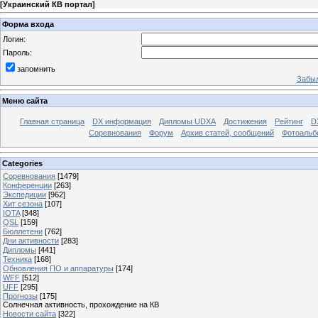
[
Украинский КВ портал
]
Форма входа
Логин:
Пароль:
запомнить
Забыл
Меню сайта
Главная страница
DX информация
Дипломы UDXA
Достижения
Рейтинг
D
Соревнования
Форум
Архив статей, сообщений
Фотоаль
Categories
Соревнования
[1479]
Конференции
[263]
Экспедиции
[962]
Хит сезона
[107]
IOTA
[348]
QSL
[159]
Бюллетени
[762]
Дни активности
[283]
Дипломы
[441]
Техника
[168]
Обновления ПО и аппаратуры
[174]
WFF
[512]
UFF
[295]
Прогнозы
[175]
Солнечная активность, прохождение на КВ
Новости сайта
[322]