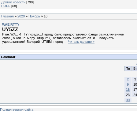
Другие новости
[798]
URFF
[60]
Главная
»
2020
»
Ноябрь
»
16
WAE RTTY
UY5ZZ
Итак WAE RTTY позади...Народу было предостаточно, бэнды за исключением
28мс , были в меру открыты, оставалось включиться и ...получать
удовольствие! Валерий UT8IM перед
...
Читать дальше »
Calendar
Пн
Вт
2
3
9
10
16
17
23
24
30
Полная версия сайта