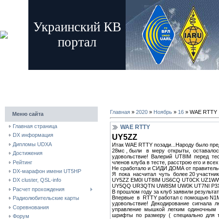
Украинский КВ
портал
главная
регистрация
вход
Главная
»
2020
»
Ноябрь
»
16
» WAE RTTY
Меню сайта
Главная страница
WAE RTTY
DX информация
UY5ZZ
Дипломы UDXA
Итак WAE RTTY позади...Народу было пре
28мс , были в меру открыты, оставалос
Достижения
удовольствие! Валерий UT8IM перед тес
Рейтинг
членов клуба в тесте, расстрою его и всех 
Не сработало и СИДИ ДОМА от правительс
DX-марафон имени UT5HP
Я пока насчитал чуть более 20 участни
UY5ZZ EM0I UT8IM US6CQ UT0CK UZ1
DX cluster, QSL-info
UY5QQ UR3QTN UW8SM UW0K UT7NI P3X
Расчет прохождения
В прошлом году за клуб заявили результат
Впервые в RTTY работал с помощью N1M
Радиолюбительские карты
удовольствие! Декодирование сигнала л
Соревнования
управление мышкой легким одиночным к
шрифты по размеру ( специально для те
Форум