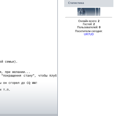
Статистика
Онлайн всего:
2
Гостей:
2
Пользователей:
0
Посетители сегодня:
UR7UD
ей семьи).
я, при желании...
 "покращення стану", чтобы Клуб
ы он сгорел до CQ WW!
и т.п.