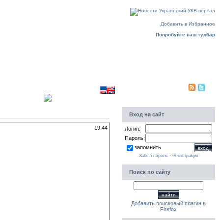
Четверг, 06.08.2026, 09:17
Добавить в Избранное
Попробуйте наш тулбар
Translate to english
Приветствую Вас
Гость
PDA|
Вход на сайт
19:44
Логин:
Пароль:
запомнить
Забыл пароль
·
Регистрация
Поиск по сайту
Добавить поисковый плагин в
Firefox