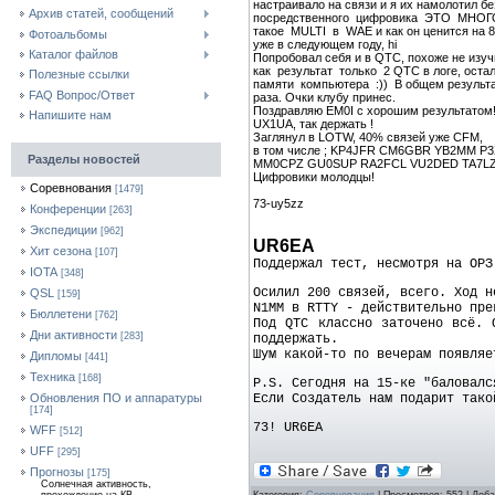
настраивало на связи и я их намолотил без
Архив статей, сообщений
посредственного цифровика ЭТО МНОГО!
такое MULTI в WAE и как он ценится на 80
Фотоальбомы
уже в следующем году, hi
Каталог файлов
Попробовал себя и в QTC, похоже не изуч
как результат только 2 QTC в логе, остал
Полезные ссылки
памяти компьютера :)) В общем результат
FAQ Вопрос/Ответ
раза. Очки клубу принес.
Поздравляю EM0I с хорошим результатом
Напишите нам
UX1UA, так держать !
Заглянул в LOTW, 40% связей уже CFM,
в том числе ; KP4JFR CM6GBR YB2MM P
Разделы новостей
MM0CPZ GU0SUP RA2FCL VU2DED TA7LZB 
Цифровики молодцы!
Соревнования
[1479]
73-uy5zz
Конференции
[263]
Экспедиции
[962]
UR6EA
Хит сезона
[107]
Поддержал тест, несмотря на ОРЗ
IOTA
[348]
Осилил 200 связей, всего. Ход н
QSL
[159]
N1MM в RTTY - действительно пре
Бюллетени
[762]
Под QTC классно заточено всё. 
Дни активности
[283]
поддержать.
Шум какой-то по вечерам появляе
Дипломы
[441]
Техника
[168]
P.S. Сегодня на 15-ке "баловалс
Если Создатель нам подарит так
Обновления ПО и аппаратуры
[174]
73! UR6EA
WFF
[512]
UFF
[295]
Прогнозы
[175]
Солнечная активность,
Категория:
Соревнования
| Просмотров: 552 | Доб