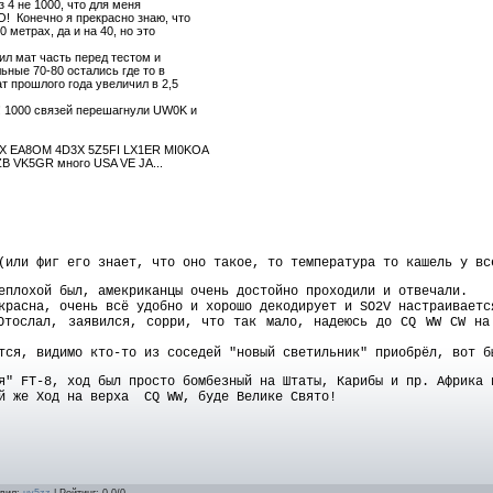
 4 не 1000, что для меня
 Конечно я прекрасно знаю, что
 метрах, да и на 40, но это
ил мат часть перед тестом и
ьные 70-80 остались где то в
 прошлого года увеличил в 2,5
! 1000 связей перешагнули UW0K и
3X EA8OM 4D3X 5Z5FI LX1ER MI0KOA
VK5GR много USA VE JA...
(или фиг его знает, что оно такое, то температура то кашель у вс
еплохой был, амекриканцы очень достойно проходили и отвечали.
красна, очень всё удобно и хорошо декодирует и SO2V настраиваетс
Отослал, заявился, сорри, что так мало, надеюсь до CQ WW CW на
тся, видимо кто-то из соседей "новый светильник" приобрёл, вот б
я" FT-8, ход был просто бомбезный на Штаты, Карибы и пр. Африка 
ой же Ход на верха CQ WW, буде Велике Свято!
авил:
uy5zz
| Рейтинг: 0.0/0