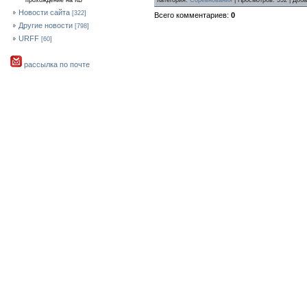
прохождение на КВ
Новости сайта
[322]
Всего комментариев:
0
Другие новости
[798]
URFF
[60]
рассылка по почте