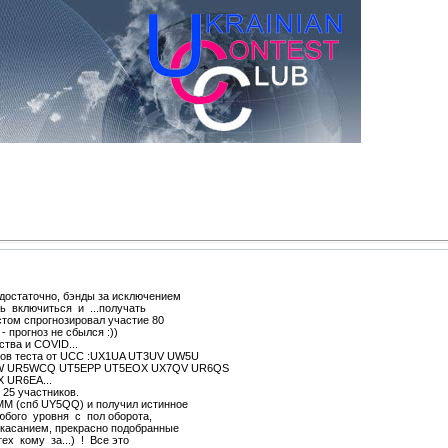
достаточно, бэнды за исключением
ь включиться и ...получать
том спрогнозировал участие 80
- прогноз не сбылся :))
тва и COVID...
ков теста от UCC :UX1UA UT3UV UW5U
WW UR5WCQ UT5EPP UT5EOX UX7QV UR6QS
 UR6EA...
 25 участников.
M (cпб UY5QQ) и получил истинное
юбого уровня с пол оборота,
асанием, прекрасно подобранные
х кому за...) ! Все это