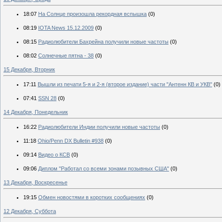
18:07
На Солнце произошла рекордная вспышка
(0)
08:19
IOTA News 15.12.2009
(0)
08:15
Радиолюбители Бахрейна получили новые частоты
(0)
08:02
Солнечные пятна - 38
(0)
15 Декабря, Вторник
17:11
Вышли из печати 5-я и 2-я (второе издание) части "Антенн КВ и УКВ"
(0)
07:41
SSN 28
(0)
14 Декабря, Понедельник
16:22
Радиолюбители Индии получили новые частоты
(0)
11:18
Ohio/Penn DX Bulletin #938
(0)
09:14
Видео о КСВ
(0)
09:06
Диплом "Работал со всеми зонами позывных США"
(0)
13 Декабря, Воскресенье
19:15
Обмен новостями в коротких сообщениях
(0)
12 Декабря, Суббота