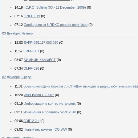
14:19
I.C.P.O. Bulletin (03 - 11 December, 2009)
(0)
07:16
ONFF-019
(0)
07:12
Cообщение от URDXC contest committee
(0)
03 Декабря, Четверг
12:03
EAFF-055,117,003,030
(0)
11:57
ERFF-001
(0)
08:07
ЗИМНИЙ ХАМФЕСТ
(0)
07:34
DLFF-028
(0)
02 Декабря, Среда
11:31
Всемирный День борьбы со СПИДом выходит в радиолюбительский эф
10:20
Willis Island OC-007
(0)
09:19
Информация о контест-станциях
(0)
09:11
Изменения в правилах WPX 2010
(0)
09:06
ADIF 2.2.4
(0)
09:02
Новый инструмент CQ WW
(0)